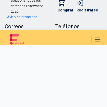
Solutions todos los
derechos reservados
Comprar
Registrarse
2026
Aviso de privacidad
Correos
Teléfonos
Electrónicos
Medellín
(604) 609 00 04
Bogotá
(601) 485 08 51
info@facturatech.co
Cali
(602) 389 60 00
soporte@facturatech.co
ventas@facturatech.co
mesadecontrol@facturatech.co
pqrs@facturatech.co
¡Éxito!
Se ha agregado el producto a tu carrito de compras
Aceptar