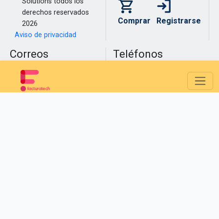
Solutions todos los
derechos reservados
Comprar
Registrarse
2026
Aviso de privacidad
Correos
Teléfonos
Electrónicos
Medellín
(604) 609 00 04
Bogotá
(601) 485 08 51
info@facturatech.co
Cali
(602) 389 60 00
soporte@facturatech.co
ventas@facturatech.co
mesadecontrol@facturatech.co
pqrs@facturatech.co
¡Éxito!
Se ha agregado el producto a tu carrito de compras
Aceptar