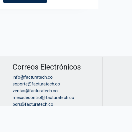
Correos Electrónicos
info@facturatech.co
soporte@facturatech.co
ventas@facturatech.co
mesadecontrol@facturatech.co
pqrs@facturatech.co