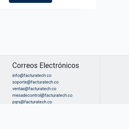
Correos Electrónicos
info@facturatech.co
soporte@facturatech.co
ventas@facturatech.co
mesadecontrol@facturatech.co
pqrs@facturatech.co