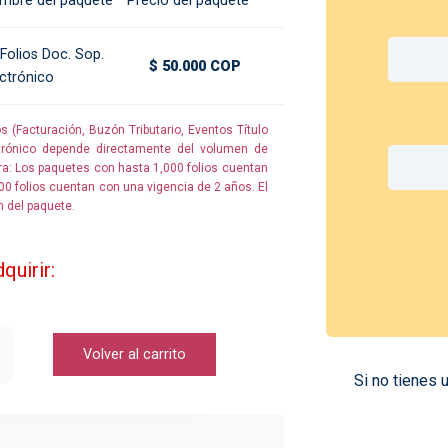
mbre del paquete
Precio del paquete
Folios Doc. Sop.
$ 50.000 COP
ectrónico
 (Facturación, Buzón Tributario, Eventos Título
trónico depende directamente del volumen de
ra: Los paquetes con hasta 1,000 folios cuentan
0 folios cuentan con una vigencia de 2 años. El
n del paquete.
quirir:
Volver al carrito
Si no tienes 