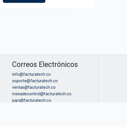
Correos Electrónicos
info@facturatech.co
soporte@facturatech.co
ventas@facturatech.co
mesadecontrol@facturatech.co
pqrs@facturatech.co